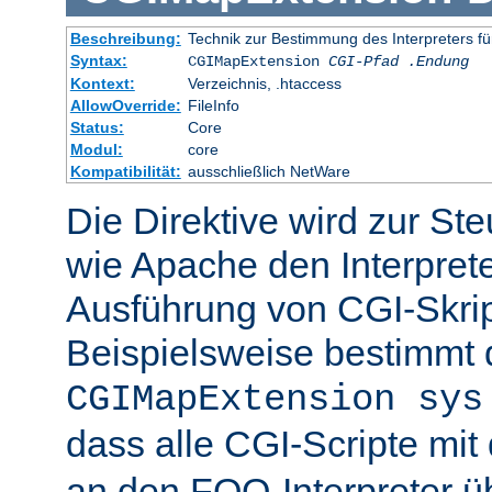
Beschreibung:
Technik zur Bestimmung des Interpreters fü
Syntax:
CGIMapExtension
CGI-Pfad
.Endung
Kontext:
Verzeichnis, .htaccess
AllowOverride:
FileInfo
Status:
Core
Modul:
core
Kompatibilität:
ausschließlich NetWare
Die Direktive wird zur St
wie Apache den Interpreter
Ausführung von CGI-Skrip
Beispielsweise bestimmt
CGIMapExtension sys
dass alle CGI-Scripte mi
an den FOO-Interpreter 