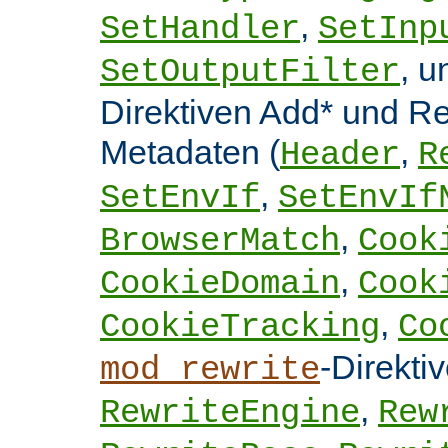
,
SetHandler
SetInp
, 
SetOutputFilter
Direktiven Add* und 
Metadaten (
,
Header
R
,
SetEnvIf
SetEnvIf
,
BrowserMatch
Cook
,
CookieDomain
Cook
,
CookieTracking
Co
-Direkti
mod_rewrite
,
RewriteEngine
Rew