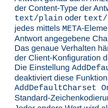
der Content-Type der Ant
oder
text/plain
text/
jedes mittels
-Elemen
META
Antwort angegebene Char
Das genaue Verhalten hän
der Client-Konfiguration 
Die Einstellung
AddDefa
deaktiviert diese Funktiona
AddDefaultCharset O
Standard-Zeichenkodier