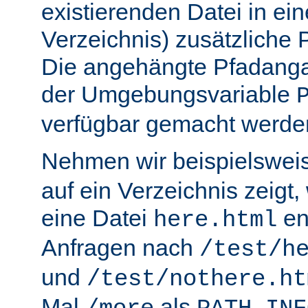
existierenden Datei in ei
Verzeichnis) zusätzliche
Die angehängte Pfadanga
der Umgebungsvariable
verfügbar gemacht werde
Nehmen wir beispielswei
auf ein Verzeichnis zeigt,
eine Datei
en
here.html
Anfragen nach
/test/h
und
/test/nothere.ht
Mal
als