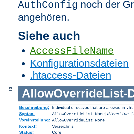
noch der G
AuthConfig
angehören.
Siehe auch
AccessFileName
Konfigurationsdateien
.htaccess-Dateien
AllowOverrideList
-
D
Beschreibung:
Individual directives that are allowed in
.ht
Syntax:
AllowOverrideList None|
directive
[
Voreinstellung:
AllowOverrideList None
Kontext:
Verzeichnis
Status:
Core