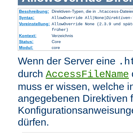
Beschreibung:
Direktiven-Typen, die in
-Dateie
.htaccess
Syntax:
AllowOverride All|None|
Direktiven-
Voreinstellung:
AllowOverride None (2.3.9 und spät
früher)
Kontext:
Verzeichnis
Status:
Core
Modul:
core
Wenn der Server eine
.h
durch
d
AccessFileName
muss er wissen, welche in
angegebenen Direktiven 
Konfigurationsanweisung
dürfen.