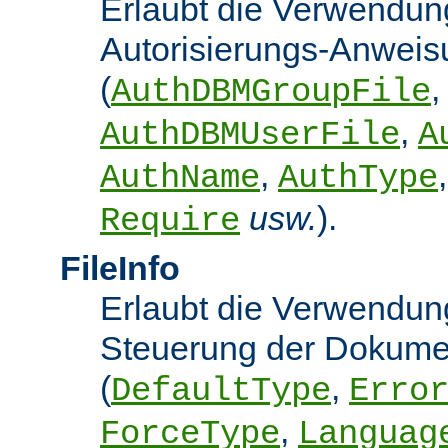
Erlaubt die Verwendun
Autorisierungs-Anwei
(
,
AuthDBMGroupFile
,
AuthDBMUserFile
A
,
AuthName
AuthType
usw.
).
Require
FileInfo
Erlaubt die Verwendung
Steuerung der Dokume
(
,
DefaultType
Erro
,
ForceType
Languag