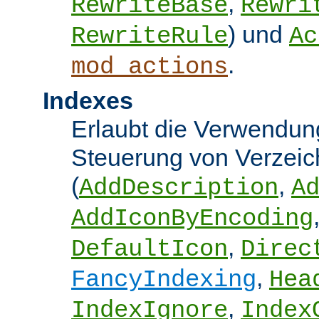
,
RewriteBase
Rewri
) und
RewriteRule
Ac
.
mod_actions
Indexes
Erlaubt die Verwendung
Steuerung von Verzeic
(
,
AddDescription
A
AddIconByEncoding
,
DefaultIcon
Direc
,
FancyIndexing
Hea
,
IndexIgnore
Index