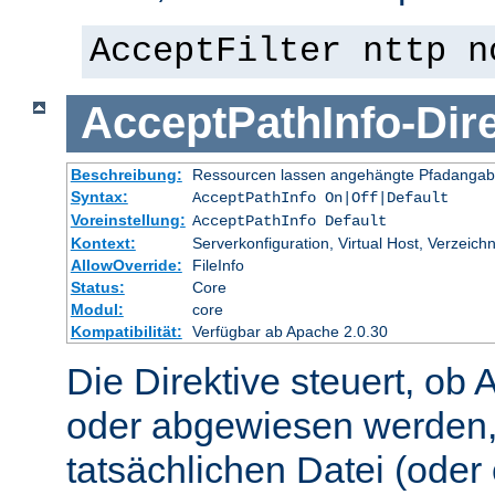
AcceptFilter nttp n
AcceptPathInfo
-
Dir
Beschreibung:
Ressourcen lassen angehängte Pfadangab
Syntax:
AcceptPathInfo On|Off|Default
Voreinstellung:
AcceptPathInfo Default
Kontext:
Serverkonfiguration, Virtual Host, Verzeichn
AllowOverride:
FileInfo
Status:
Core
Modul:
core
Kompatibilität:
Verfügbar ab Apache 2.0.30
Die Direktive steuert, ob 
oder abgewiesen werden,
tatsächlichen Datei (oder 