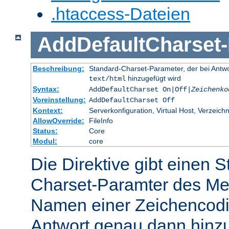
.htaccess-Dateien
AddDefaultCharset
-
Beschreibung:
Standard-Charset-Parameter, der bei Ant
hinzugefügt wird
text/html
Syntax:
AddDefaultCharset On|Off|
Zeichenko
Voreinstellung:
AddDefaultCharset Off
Kontext:
Serverkonfiguration, Virtual Host, Verzeichn
AllowOverride:
FileInfo
Status:
Core
Modul:
core
Die Direktive gibt einen 
Charset-Paramter des Me
Namen einer Zeichencodie
Antwort genau dann hinzu