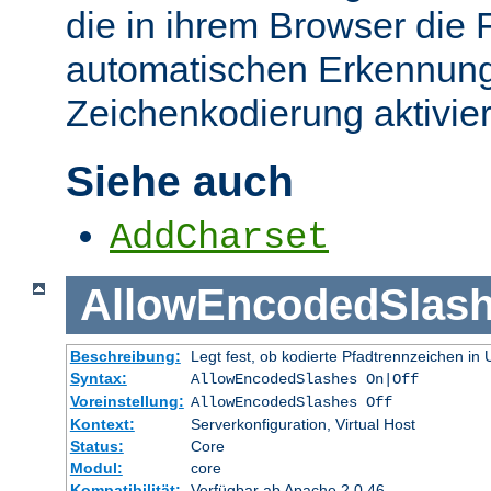
die in ihrem Browser die 
automatischen Erkennung
Zeichenkodierung aktivier
Siehe auch
AddCharset
AllowEncodedSlas
Beschreibung:
Legt fest, ob kodierte Pfadtrennzeichen i
Syntax:
AllowEncodedSlashes On|Off
Voreinstellung:
AllowEncodedSlashes Off
Kontext:
Serverkonfiguration, Virtual Host
Status:
Core
Modul:
core
Kompatibilität:
Verfügbar ab Apache 2.0.46