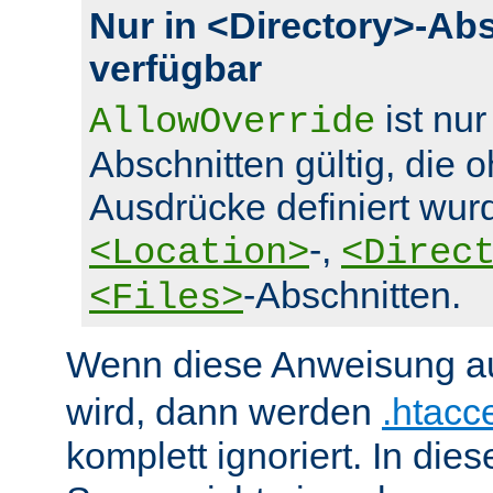
Nur in <Directory>-Ab
verfügbar
ist nur
AllowOverride
Abschnitten gültig, die 
Ausdrücke definiert wurd
-,
<Location>
<Direc
-Abschnitten.
<Files>
Wenn diese Anweisung a
wird, dann werden
.htacc
komplett ignoriert. In die