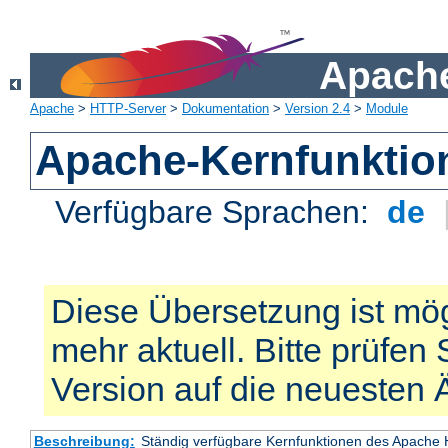
Apache
Apache
>
HTTP-Server
>
Dokumentation
>
Version 2.4
>
Module
Apache-Kernfunktio
Verfügbare Sprachen:
de
Diese Übersetzung ist mög
mehr aktuell. Bitte prüfen 
Version auf die neuesten
Beschreibung:
Ständig verfügbare Kernfunktionen des Apache