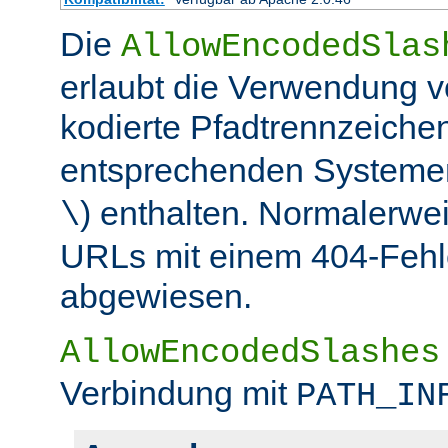
Die
AllowEncodedSlas
erlaubt die Verwendung 
kodierte Pfadtrennzeichen
entsprechenden Systemen
) enthalten. Normalerwe
\
URLs mit einem 404-Fehle
abgewiesen.
AllowEncodedSlashes
Verbindung mit
PATH_IN