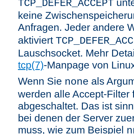
unte
TCP_DEFER_ACCEPT
keine Zwischenspeicher
Anfragen. Jeder andere W
aktiviert
TCP_DEFER_ACC
Lauschsocket. Mehr Detail
tcp(7)
-Manpage von Linux
Wenn Sie
als Argu
none
werden alle Accept-Filter 
abgeschaltet. Das ist sinnv
bei denen der Server zue
muss, wie zum Beispiel
n