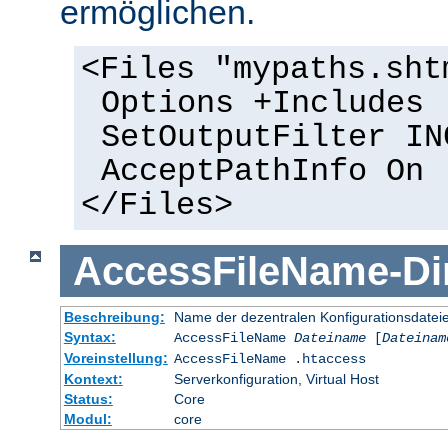
ermöglichen.
<Files "mypaths.sht
Options +Includes
SetOutputFilter IN
AcceptPathInfo On
</Files>
AccessFileName
-
Di
Beschreibung:
Name der dezentralen Konfigurationsdatei
Syntax:
AccessFileName
Dateiname
[
Dateinam
Voreinstellung:
AccessFileName .htaccess
Kontext:
Serverkonfiguration, Virtual Host
Status:
Core
Modul:
core