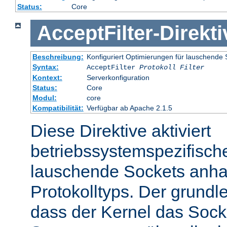
Status:
Core
AcceptFilter
-
Direkti
Beschreibung:
Konfiguriert Optimierungen für lauschende 
Syntax:
AcceptFilter
Protokoll
Filter
Kontext:
Serverkonfiguration
Status:
Core
Modul:
core
Kompatibilität:
Verfügbar ab Apache 2.1.5
Diese Direktive aktiviert
betriebssystemspezifisch
lauschende Sockets anh
Protokolltyps. Der grundl
dass der Kernel das Sock